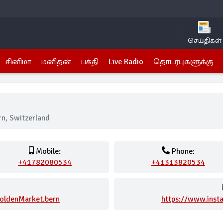
செய்திகள்
சினிமா
மனிதன்
பக்தி
Live Radio
தொடர்புகளுக்கு
n, Switzerland
Mobile:
Phone:
+41782080534
+41313820534
oldenMarket.bern
https://www.inst