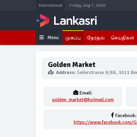
International
Friday, Aug 7, 2026
Menu
முகப்பு
தேர்தல்
செய்திகள்
Golden Market
Address:
Seilerstrasse 8/8A, 3011 Ber
Email:
golden_market@hotmail.com
Facebook:
https://www.facebook.com/G