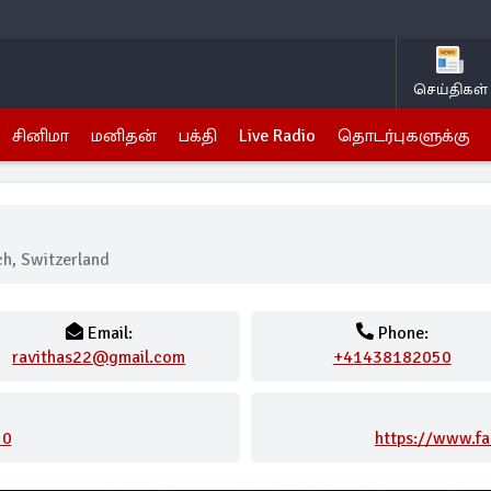
செய்திகள்
சினிமா
மனிதன்
பக்தி
Live Radio
தொடர்புகளுக்கு
h, Switzerland
Email:
Phone:
ravithas22@gmail.com
+41438182050
50
https://www.f