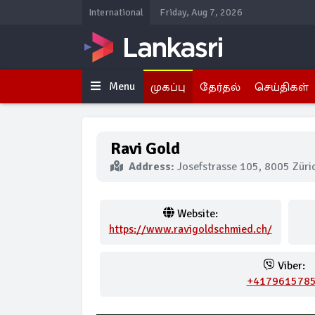
International
Friday, Aug 7, 2026
Menu
முகப்பு
தேர்தல்
செய்திகள்
Ravi Gold
Address:
Josefstrasse 105, 8005 Züric
Website:
https://www.ravigoldschmied.ch/
Viber:
+417961578