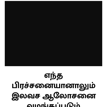
எந்த
பிரச்சனையானாலும்
இலவச ஆலோசனை
வழங்கப்படும்