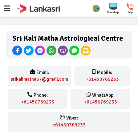
Desktop
Help
Sri Kali Matha Astrological Centre
Email:
Mobile:
srikalimatha67@gmail.com
+61450769233
Phone:
WhatsApp:
+61450769233
+61450769233
Viber:
+61450769233