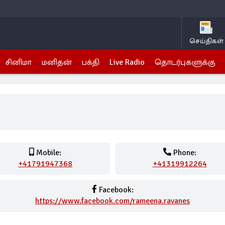
செய்திகள்
சினிமா
மனிதன்
பக்தி
Live Radio
தொடர்புகளுக்கு
Mobile:
Phone:
+41791947368
+41319912264
Facebook:
https://www.facebook.com/rameena.ravanes